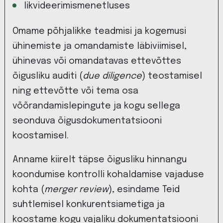
likvideerimismenetluses
Omame põhjalikke teadmisi ja kogemusi
ühinemiste ja omandamiste läbiviimisel,
ühinevas või omandatavas ettevõttes
õigusliku auditi (
due diligence
) teostamisel
ning ettevõtte või tema osa
võõrandamislepingute ja kogu sellega
seonduva õigusdokumentatsiooni
koostamisel.
Anname kiirelt täpse õigusliku hinnangu
koondumise kontrolli kohaldamise vajaduse
kohta (
merger review
), esindame Teid
suhtlemisel konkurentsiametiga ja
koostame kogu vajaliku dokumentatsiooni