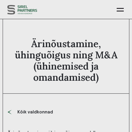
Ärinõustamine,
ühinguõigus ning M&A
(ühinemised ja
omandamised)
Kõik valdkonnad