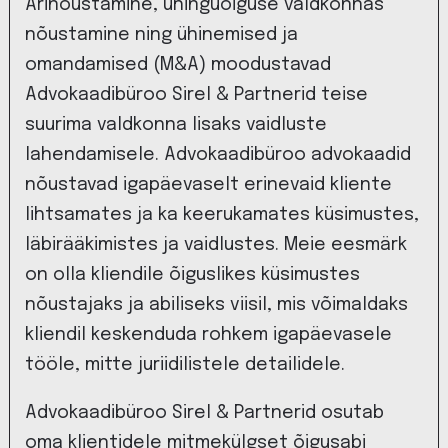
Ärinõustamine, ühinguõiguse valdkonnas
nõustamine ning ühinemised ja
omandamised (M&A) moodustavad
Advokaadibüroo Sirel & Partnerid teise
suurima valdkonna lisaks vaidluste
lahendamisele. Advokaadibüroo advokaadid
nõustavad igapäevaselt erinevaid kliente
lihtsamates ja ka keerukamates küsimustes,
läbirääkimistes ja vaidlustes. Meie eesmärk
on olla kliendile õiguslikes küsimustes
nõustajaks ja abiliseks viisil, mis võimaldaks
kliendil keskenduda rohkem igapäevasele
tööle, mitte juriidilistele detailidele.
Advokaadibüroo Sirel & Partnerid osutab
oma klientidele mitmekülgset õigusabi